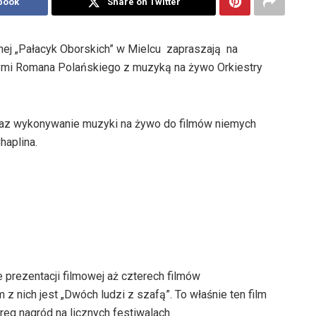
book
Share on Twitter
ej „Pałacyk Oborskich” w Mielcu zapraszają na
ymi Romana Polańskiego z muzyką na żywo Orkiestry
 oraz wykonywanie muzyki na żywo do filmów niemych
haplina.
prezentacji filmowej aż czterech filmów
nich jest „Dwóch ludzi z szafą”. To właśnie ten film
eg nagród na licznych festiwalach.