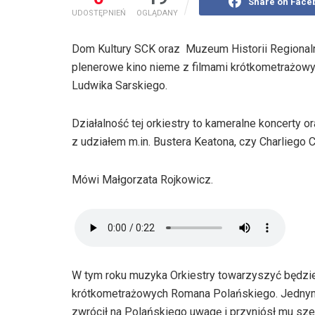
Share on Face
UDOSTĘPNIEŃ
OGLĄDANY
Dom Kultury SCK oraz Muzeum Historii Regionaln
plenerowe kino nieme z filmami krótkometrażow
Ludwika Sarskiego.
Działalność tej orkiestry to kameralne koncerty
z udziałem m.in. Bustera Keatona, czy Charliego C
Mówi Małgorzata Rojkowicz.
W tym roku muzyka Orkiestry towarzyszyć będzie 
krótkometrażowych Romana Polańskiego. Jednym z 
zwrócił na Polańskiego uwagę i przyniósł mu szer