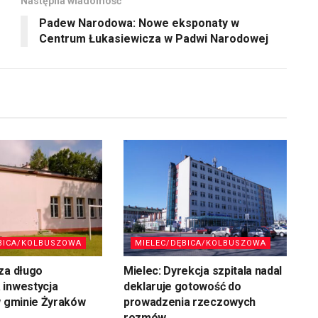
Następna wiadomość
Padew Narodowa: Nowe eksponaty w
Centrum Łukasiewicza w Padwi Narodowej
BICA/KOLBUSZOWA
MIELEC/DĘBICA/KOLBUSZOWA
za długo
Mielec: Dyrekcja szpitala nadal
 inwestycja
deklaruje gotowość do
w gminie Żyraków
prowadzenia rzeczowych
rozmów…