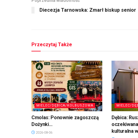
Poprzednia wiadomość
Diecezja Tarnowska: Zmarł biskup senior
Przeczytaj Także
MIELEC/DĘBICA/KOLBUSZOWA
MIELEC/DĘ
Cmolas: Ponownie zagoszczą
Dębica: Rus
Dożynki…
oczekiwana
kulturalna 
2026-08-06