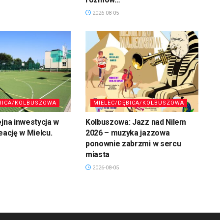
2026-08-05
BICA/KOLBUSZOWA
MIELEC/DĘBICA/KOLBUSZOWA
ejna inwestycja w
Kolbuszowa: Jazz nad Nilem
eację w Mielcu.
2026 – muzyka jazzowa
ponownie zabrzmi w sercu
miasta
2026-08-05