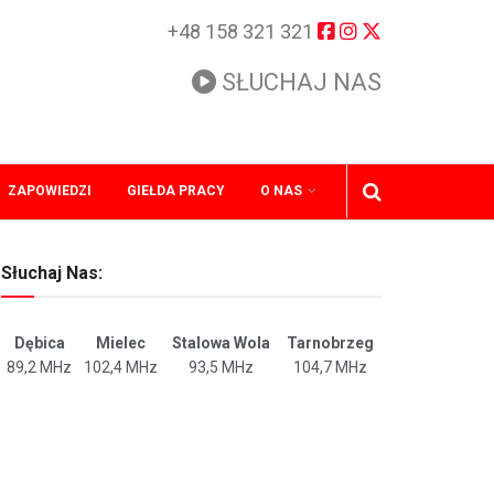
+48 158 321 321
SŁUCHAJ NAS
ZAPOWIEDZI
GIEŁDA PRACY
O NAS
Słuchaj Nas:
Dębica
Mielec
Stalowa Wola
Tarnobrzeg
89,2 MHz
102,4 MHz
93,5 MHz
104,7 MHz