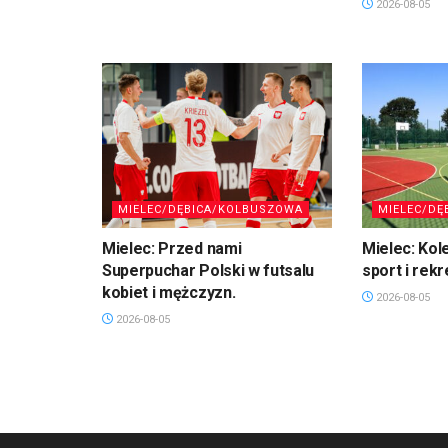
2026-08-05
MIELEC/DĘBICA/KOLBUSZOWA
MIELEC/DĘ
Mielec: Przed nami
Mielec: Kol
Superpuchar Polski w futsalu
sport i rekr
kobiet i mężczyzn.
2026-08-05
2026-08-05