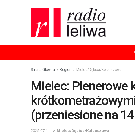
R
Strona Główna
Region
Mielec/Dębica/Kolbuszowa
Mielec: Plenerowe 
krótkometrażowymi
(przeniesione na 14
2025-07-11
w
Mielec/Dębica/Kolbuszowa