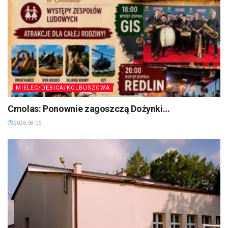
MIELEC/DĘBICA/KOLBUSZOWA
Cmolas: Ponownie zagoszczą Dożynki…
2026-08-06