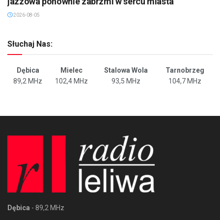
jazzowa ponownie zabrzmi w sercu miasta
2026-08-05
Słuchaj Nas:
Dębica
Mielec
Stalowa Wola
Tarnobrzeg
89,2 MHz
102,4 MHz
93,5 MHz
104,7 MHz
Dębica
- 89,2 MHz