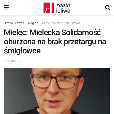
Strona Główna
Region
Mielec/Dębica/Kolbuszowa
Mielec: Mielecka Solidarność
oburzona na brak przetargu na
śmigłowce
2025-07-07