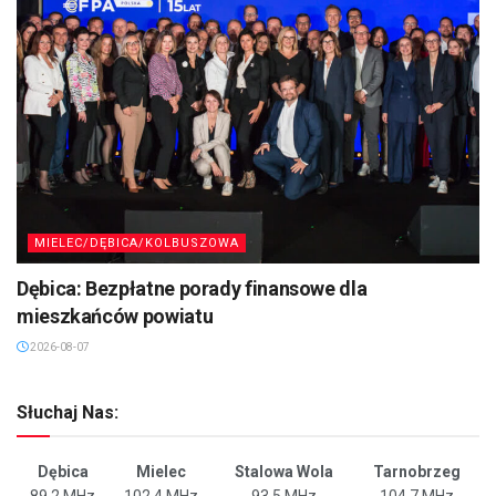
MIELEC/DĘBICA/KOLBUSZOWA
Dębica: Bezpłatne porady finansowe dla
mieszkańców powiatu
2026-08-07
Słuchaj Nas:
Dębica
Mielec
Stalowa Wola
Tarnobrzeg
89,2 MHz
102,4 MHz
93,5 MHz
104,7 MHz