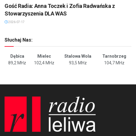
Gość Radia: Anna Toczek i Zofia Radwańska z
Stowarzyszenia DLA WAS
2026-07-17
Słuchaj Nas:
Dębica
Mielec
Stalowa Wola
Tarnobrzeg
89,2 MHz
102,4 MHz
93,5 MHz
104,7 MHz