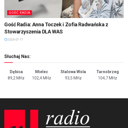
GOŚĆ RADIA
Gość Radia: Anna Toczek i Zofia Radwańska z
Stowarzyszenia DLA WAS
2026-07-17
Słuchaj Nas:
Dębica
Mielec
Stalowa Wola
Tarnobrzeg
89,2 MHz
102,4 MHz
93,5 MHz
104,7 MHz