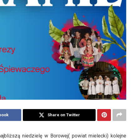
book
Share on Twitter
jbliższą niedzielę w Borowej( powiat mielecki) kolejne