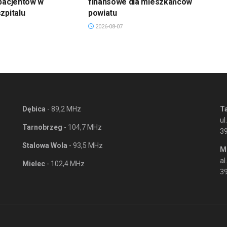
pacjentów w
finansowe dla mieszkańców
zpitalu
powiatu
2026-08-07
Dębica
- 89,2 MHz
T
ul
Tarnobrzeg
- 104,7 MHz
3
Stalowa Wola
- 93,5 MHz
M
al
Mielec
- 102,4 MHz
39