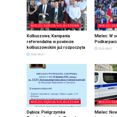
MIELEC/DĘBICA/KOLBUSZOWA
MIELEC/DĘ
Kolbuszowa: Kampania
Mielec: W s
referendalna w powiecie
Podkarpaci
kolbuszowskim już rozpoczęta
2026-08-07
2026-08-07
MIELEC/DĘBICA/KOLBUSZOWA
MIELEC/DĘ
Dębica: Pielgrzymka
Mielec: No