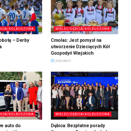
BICA/KOLBUSZOWA
MIELEC/DĘBICA/KOLBUSZOWA
obotę – Derby
Cmolas: Jest pomysł na
a
utworzenie Dziecięcych Kół
Gospodyń Wiejskich
2026-08-07
BICA/KOLBUSZOWA
MIELEC/DĘBICA/KOLBUSZOWA
we auto do
Dębica: Bezpłatne porady