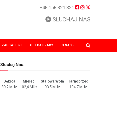
+48 158 321 321
SŁUCHAJ NAS
ZAPOWIEDZI
GIEŁDA PRACY
O NAS
Słuchaj Nas:
Dębica
Mielec
Stalowa Wola
Tarnobrzeg
89,2 MHz
102,4 MHz
93,5 MHz
104,7 MHz