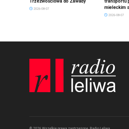
Trzeźwościowa do Zawady
transportu 
mieleckim s
2026-08-07
2026-08-07
© 2026 Wszelkie prawa zastrzeżone. Radio Leliwa