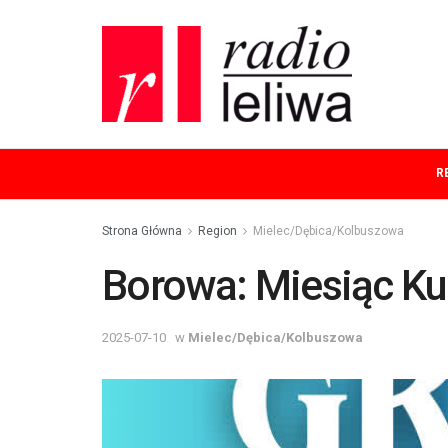
R
Strona Główna
Region
Mielec/Dębica/Kolbuszowa
Borowa: Miesiąc Ku
2025-07-10
w
Mielec/Dębica/Kolbuszowa