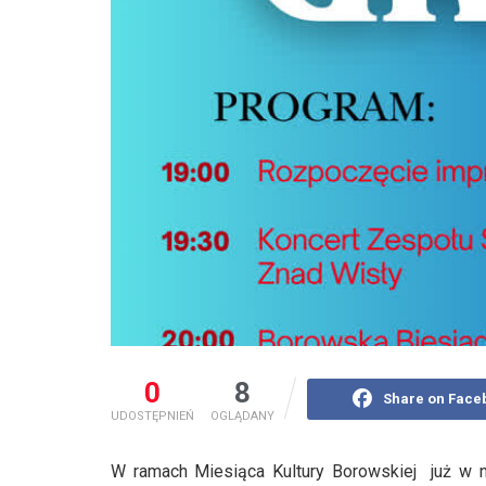
0
8
Share on Face
UDOSTĘPNIEŃ
OGLĄDANY
W ramach Miesiąca Kultury Borowskiej już w na