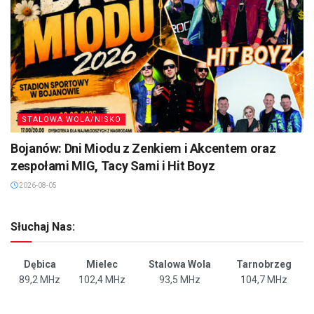
STALOWA WOLA/NISKO
Bojanów: Dni Miodu z Zenkiem i Akcentem oraz
zespołami MIG, Tacy Sami i Hit Boyz
2026-08-05
Słuchaj Nas:
Dębica
Mielec
Stalowa Wola
Tarnobrzeg
89,2 MHz
102,4 MHz
93,5 MHz
104,7 MHz