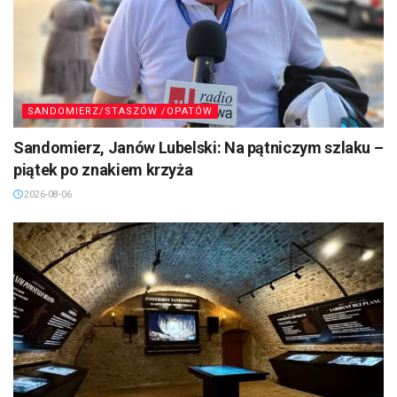
SANDOMIERZ/STASZÓW /OPATÓW
Sandomierz, Janów Lubelski: Na pątniczym szlaku –
piątek po znakiem krzyża
2026-08-06