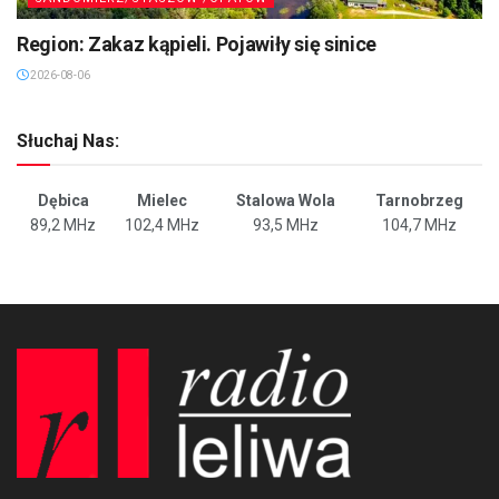
Region: Zakaz kąpieli. Pojawiły się sinice
2026-08-06
Słuchaj Nas:
Dębica
Mielec
Stalowa Wola
Tarnobrzeg
89,2 MHz
102,4 MHz
93,5 MHz
104,7 MHz