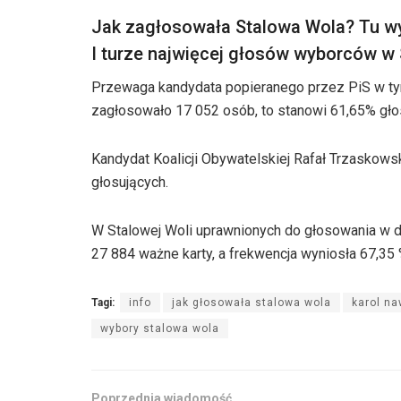
Jak zagłosowała Stalowa Wola? Tu wyn
I turze najwięcej głosów wyborców w 
Przewaga kandydata popieranego przez PiS w ty
zagłosowało 17 052 osób, to stanowi 61,65% gło
Kandydat Koalicji Obywatelskiej Rafał Trzaskows
głosujących.
W Stalowej Woli uprawnionych do głosowania w d
27 884 ważne karty, a frekwencja wyniosła 67,35 
Tagi:
info
jak głosowała stalowa wola
karol na
wybory stalowa wola
Poprzednia wiadomość