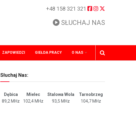
+48 158 321 321
SŁUCHAJ NAS
ZAPOWIEDZI
GIEŁDA PRACY
O NAS
Słuchaj Nas:
Dębica
Mielec
Stalowa Wola
Tarnobrzeg
89,2 MHz
102,4 MHz
93,5 MHz
104,7 MHz