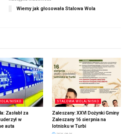
Wiemy jak głosowała Stalowa Wola
WOLA/NISKO
STALOWA WOLA/NISKO
a: Zasłabł za
Zaleszany: XXVI Dożynki Gminy
 uderzył w
Zaleszany 16 sierpnia na
e auta
lotnisku w Turbi