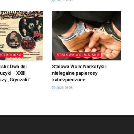
2026-08-06
WOLA/NISKO
STALOWA WOLA/NISKO
ski: Dwa dni
Stalowa Wola: Narkotyki i
zyki – XXIII
nielegalne papierosy
szy „Gryczaki”
zabezpieczone
2026-08-05