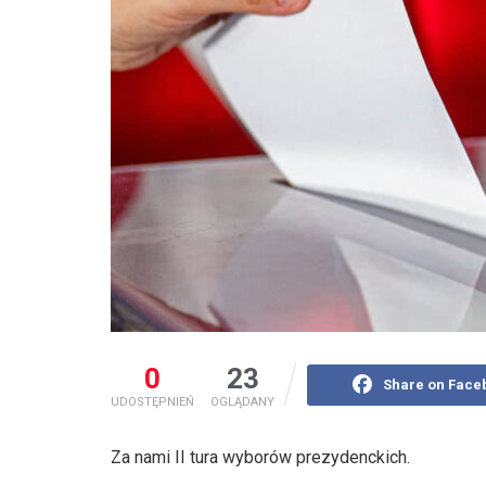
0
23
Share on Face
UDOSTĘPNIEŃ
OGLĄDANY
Za nami II tura wyborów prezydenckich.