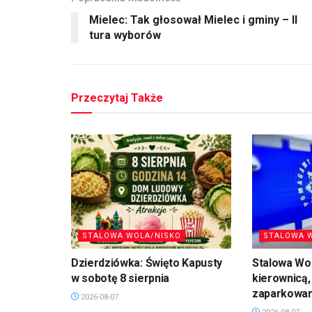
Mielec: Tak głosował Mielec i gminy – II
tura wyborów
Przeczytaj Także
STALOWA WOLA/NISKO
STALOWA 
Dzierdziówka: Święto Kapusty
Stalowa Wol
w sobotę 8 sierpnia
kierownicą,
zaparkowan
2026-08-07