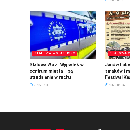
2026-08-07
STALOWA WOLA/NISKO
STALOWA 
Stalowa Wola: Wypadek w
Janów Lubel
centrum miasta – są
smaków i mu
utrudnienia w ruchu
Festiwal Ka
2026-08-06
2026-08-06