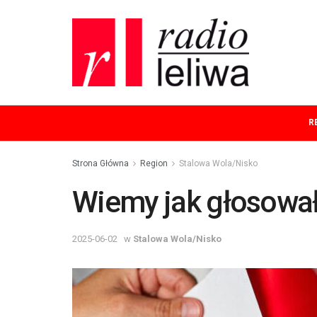
R
Strona Główna
Region
Stalowa Wola/Nisko
Wiemy jak głosowa
2025-06-02
w
Stalowa Wola/Nisko