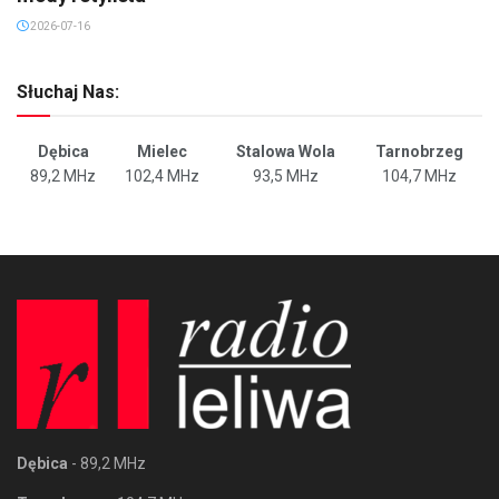
2026-07-16
Słuchaj Nas:
Dębica
Mielec
Stalowa Wola
Tarnobrzeg
89,2 MHz
102,4 MHz
93,5 MHz
104,7 MHz
Dębica
- 89,2 MHz