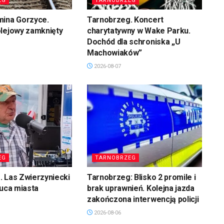
EG
TARNOBRZEG
mina Gorzyce.
Tarnobrzeg. Koncert
olejowy zamknięty
charytatywny w Wake Parku.
Dochód dla schroniska „U
Machowiaków”
2026-08-07
EG
TARNOBRZEG
 Las Zwierzyniecki
Tarnobrzeg: Blisko 2 promile i
łuca miasta
brak uprawnień. Kolejna jazda
zakończona interwencją policji
2026-08-06