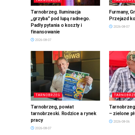
TARNOBRZEG
TARNOBRZ
Tarnobrzeg. Iluminacja
Furmany, G
„grzyba” pod lupą radnego.
Przejazd k
Padły pytania o koszty i
2026-08-07
finansowanie
2026-08-07
TARNOBRZEG
TARNOBRZ
Tarnobrzeg, powiat
Tarnobrzeg.
tarnobrzeski. Rodzice a rynek
– zielone p
pracy
2026-08-06
2026-08-07