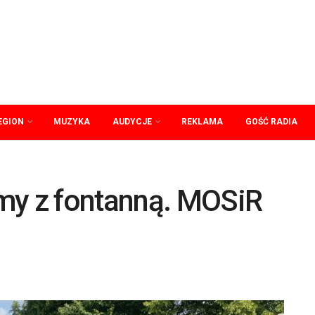
EGION
MUZYKA
AUDYCJE
REKLAMA
GOŚĆ RADIA
my z fontanną. MOSiR