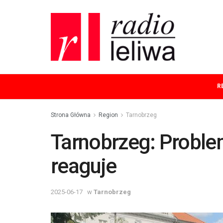
R
Strona Główna
Region
Tarnobrzeg
Tarnobrzeg: Proble
reaguje
2025-06-17
w
Tarnobrzeg