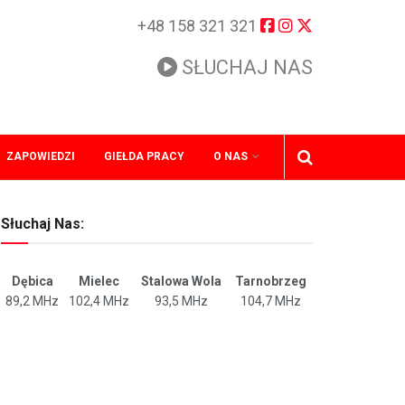
+48 158 321 321
SŁUCHAJ NAS
ZAPOWIEDZI
GIEŁDA PRACY
O NAS
Słuchaj Nas:
Dębica
Mielec
Stalowa Wola
Tarnobrzeg
89,2 MHz
102,4 MHz
93,5 MHz
104,7 MHz