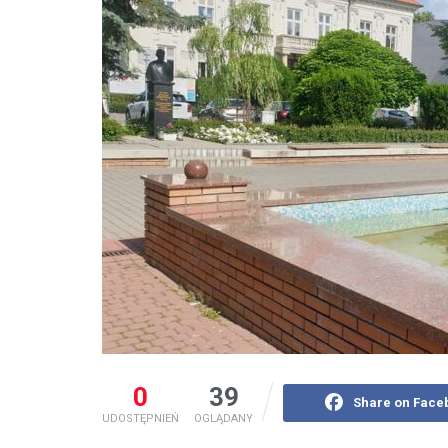
0
39
Share on Face
UDOSTĘPNIEŃ
OGLĄDANY