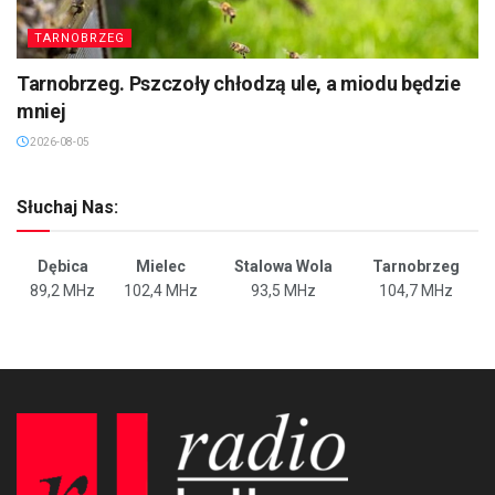
TARNOBRZEG
Tarnobrzeg. Pszczoły chłodzą ule, a miodu będzie
mniej
2026-08-05
Słuchaj Nas:
Dębica
Mielec
Stalowa Wola
Tarnobrzeg
89,2 MHz
102,4 MHz
93,5 MHz
104,7 MHz