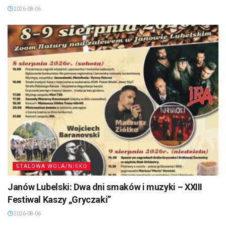
2026-08-06
STALOWA WOLA/NISKO
Janów Lubelski: Dwa dni smaków i muzyki – XXIII
Festiwal Kaszy „Gryczaki”
2026-08-06