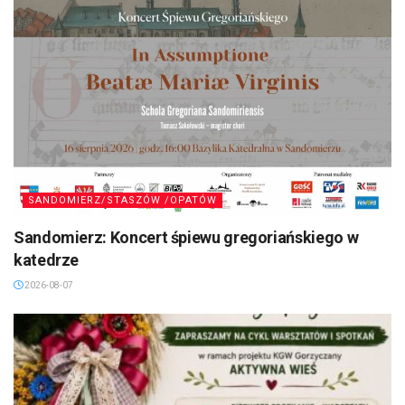
SANDOMIERZ/STASZÓW /OPATÓW
Sandomierz: Koncert śpiewu gregoriańskiego w
katedrze
2026-08-07