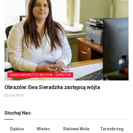
SANDOMIERZ/STASZÓW /OPATÓW
Obrazów: Ewa Sieradzka zastępcą wójta
2026-08-05
Słuchaj Nas:
Dębica
Mielec
Stalowa Wola
Tarnobrzeg