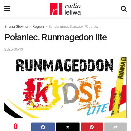
Strona Główna
Region
Sandomierz/Staszów /Opatów
Połaniec. Runmagedon lite
2025-06-13
0