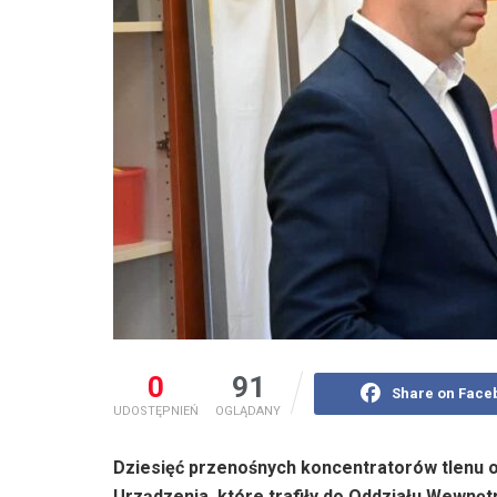
0
91
Share on Face
UDOSTĘPNIEŃ
OGLĄDANY
Dziesięć przenośnych koncentratorów tlenu o
Urządzenia, które trafiły do Oddziału Wewn