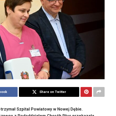
book
Share on Twitter
trzymał Szpital Powiatowy w Nowej Dębie.
ętrznego z Pododdziałem Chorób Płuc przekazała