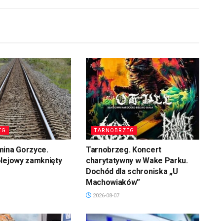
EG
TARNOBRZEG
mina Gorzyce.
Tarnobrzeg. Koncert
olejowy zamknięty
charytatywny w Wake Parku.
Dochód dla schroniska „U
Machowiaków”
2026-08-07