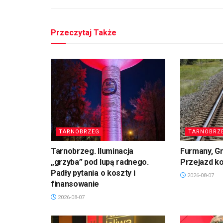
Przeczytaj Także
TARNOBRZEG
TARNOBRZ
Tarnobrzeg. Iluminacja
Furmany, G
„grzyba” pod lupą radnego.
Przejazd k
Padły pytania o koszty i
2026-08-07
finansowanie
2026-08-07