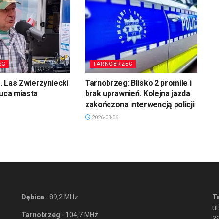
EG
TARNOBRZEG
 Las Zwierzyniecki
Tarnobrzeg: Blisko 2 promile i
łuca miasta
brak uprawnień. Kolejna jazda
zakończona interwencją policji
2026-08-06
Dębica
- 89,2 MHz
T
ul
Tarnobrzeg
- 104,7 MHz
3