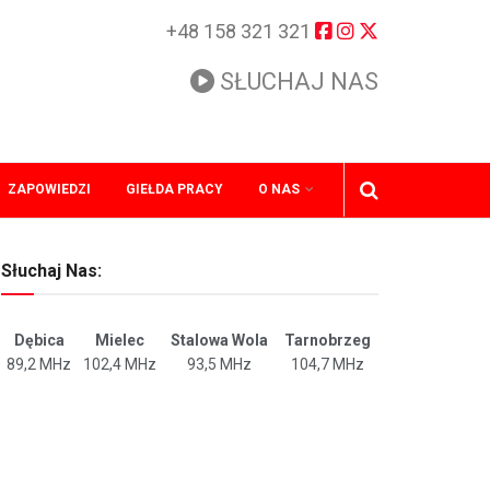
+48 158 321 321
SŁUCHAJ NAS
ZAPOWIEDZI
GIEŁDA PRACY
O NAS
Słuchaj Nas:
Dębica
Mielec
Stalowa Wola
Tarnobrzeg
89,2 MHz
102,4 MHz
93,5 MHz
104,7 MHz