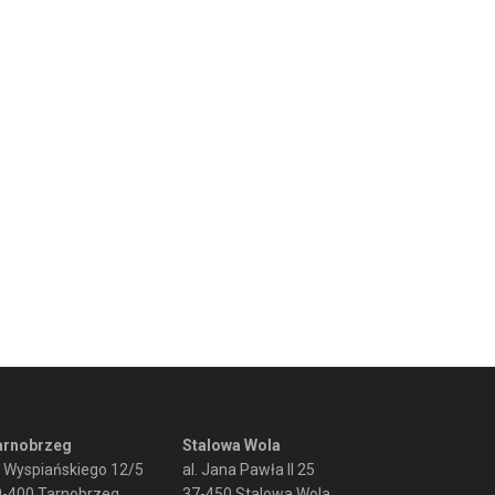
arnobrzeg
Stalowa Wola
. Wyspiańskiego 12/5
al. Jana Pawła II 25
9-400 Tarnobrzeg
37-450 Stalowa Wola