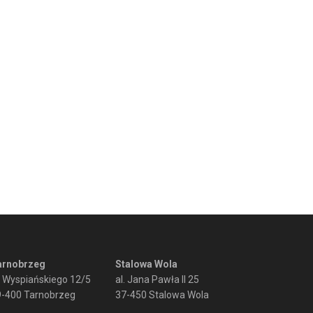
arnobrzeg
Stalowa Wola
. Wyspiańskiego 12/5
al. Jana Pawła II 25
9-400 Tarnobrzeg
37-450 Stalowa Wola