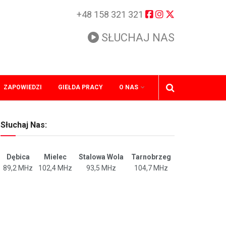
+48 158 321 321
SŁUCHAJ NAS
ZAPOWIEDZI
GIEŁDA PRACY
O NAS
Słuchaj Nas:
Dębica
Mielec
Stalowa Wola
Tarnobrzeg
89,2 MHz
102,4 MHz
93,5 MHz
104,7 MHz