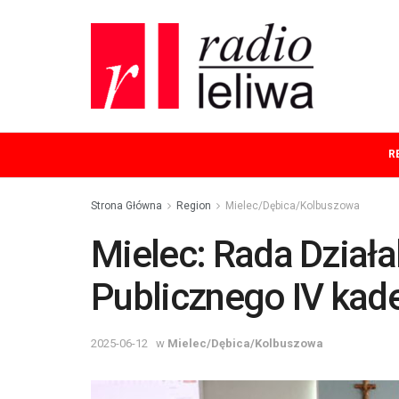
R
Strona Główna
Region
Mielec/Dębica/Kolbuszowa
Mielec: Rada Działa
Publicznego IV kade
2025-06-12
w
Mielec/Dębica/Kolbuszowa