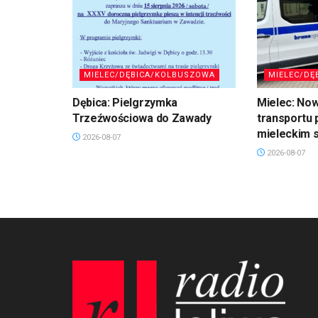
MIELEC/DĘBICA/KOLBUSZOWA
MIELEC/DĘ
Dębica: Pielgrzymka
Mielec: No
Trzeźwościowa do Zawady
transportu 
mieleckim s
2026-08-07
2026-08-07