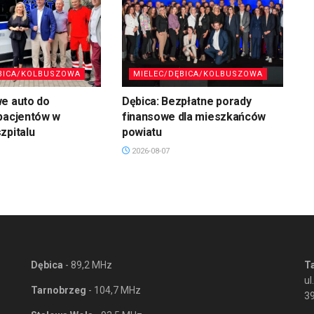
BICA/KOLBUSZOWA
MIELEC/DĘBICA/KOLBUSZOWA
we auto do
Dębica: Bezpłatne porady
pacjentów w
finansowe dla mieszkańców
zpitalu
powiatu
2026-08-07
Dębica
- 89,2 MHz
T
ul
Tarnobrzeg
- 104,7 MHz
3