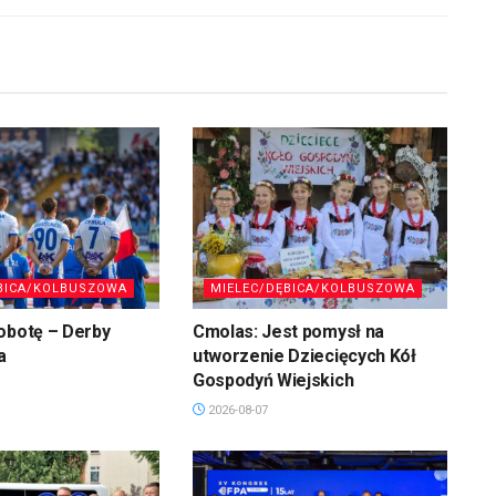
BICA/KOLBUSZOWA
MIELEC/DĘBICA/KOLBUSZOWA
obotę – Derby
Cmolas: Jest pomysł na
a
utworzenie Dziecięcych Kół
Gospodyń Wiejskich
2026-08-07