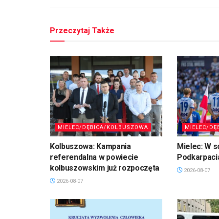
Przeczytaj Także
MIELEC/DĘBICA/KOLBUSZOWA
MIELEC/DĘ
Kolbuszowa: Kampania
Mielec: W s
referendalna w powiecie
Podkarpaci
kolbuszowskim już rozpoczęta
2026-08-07
2026-08-07