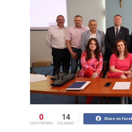
0
14
Share on Face
UDOSTĘPNIEŃ
OGLĄDANY