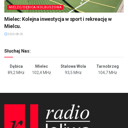
MIELEC/DĘBICA/KOLBUSZOWA
Mielec: Kolejna inwestycja w sport i rekreację w
Mielcu.
2026-08-05
Słuchaj Nas:
Dębica
Mielec
Stalowa Wola
Tarnobrzeg
89,2 MHz
102,4 MHz
93,5 MHz
104,7 MHz