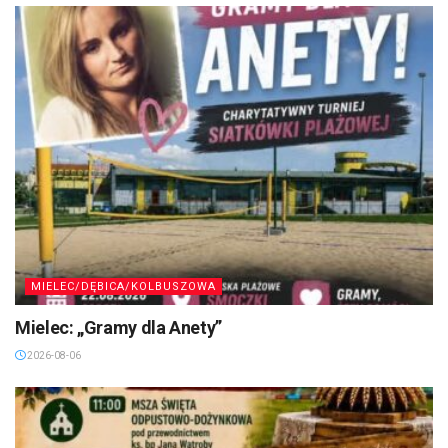
MIELEC/DĘBICA/KOLBUSZOWA
Mielec: „Gramy dla Anety”
2026-08-06