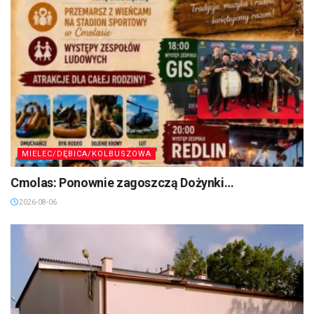
MIELEC/DĘBICA/KOLBUSZOWA
Cmolas: Ponownie zagoszczą Dożynki…
2026-08-06