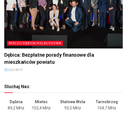
MIELEC/DĘBICA/KOLBUSZOWA
Dębica: Bezpłatne porady finansowe dla
mieszkańców powiatu
2026-08-07
Słuchaj Nas:
Dębica
Mielec
Stalowa Wola
Tarnobrzeg
89,2 MHz
102,4 MHz
93,5 MHz
104,7 MHz