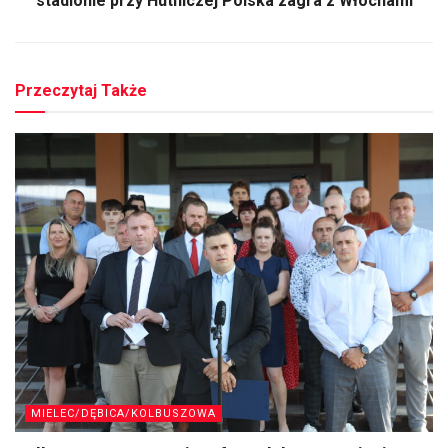
stadionie przy Hutniczej Polska zagra z Włochami
Przeczytaj Także
MIELEC/DĘBICA/KOLBUSZOWA