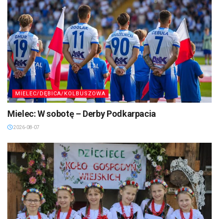
MIELEC/DĘBICA/KOLBUSZOWA
Mielec: W sobotę – Derby Podkarpacia
2026-08-07