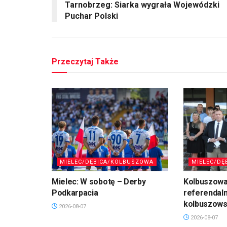
Tarnobrzeg: Siarka wygrała Wojewódzki
Puchar Polski
Przeczytaj Także
MIELEC/DĘBICA/KOLBUSZOWA
MIELEC/DĘ
Mielec: W sobotę – Derby
Kolbuszowa
Podkarpacia
referendal
kolbuszows
2026-08-07
2026-08-07