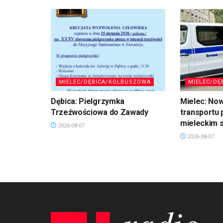
MIELEC/DĘBICA/KOLBUSZOWA
MIELEC/DĘ
Dębica: Pielgrzymka
Mielec: No
Trzeźwościowa do Zawady
transportu 
mieleckim s
2026-08-07
2026-08-07