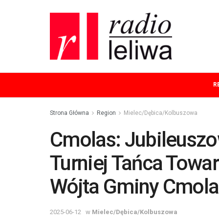
R
Strona Główna
Region
Mielec/Dębica/Kolbuszowa
Cmolas: Jubileuszo
Turniej Tańca Towa
Wójta Gminy Cmola
2025-06-12
w
Mielec/Dębica/Kolbuszowa