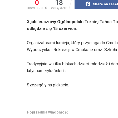
0
18
Share on Face
UDOSTĘPNIEŃ
OGLĄDANY
X jubileuszowy Ogólnopolski Turniej Tańca 
odbędzie się 15 czerwca.
Organizatorami turnieju, który przyciąga do Cmol
Wypoczynku i Rekreacji w Cmolasie oraz Szkoła T
Tradycyjnie w kilku blokach dzieci, młodzież i do
latynoamerykańskich.
Szczegóły na plakacie.
Poprzednia wiadomość