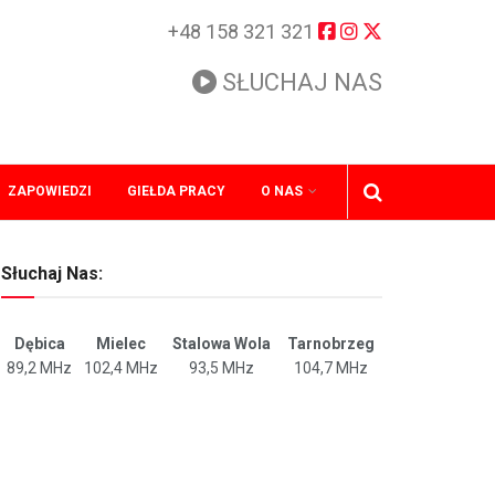
+48 158 321 321
SŁUCHAJ NAS
ZAPOWIEDZI
GIEŁDA PRACY
O NAS
Słuchaj Nas:
Dębica
Mielec
Stalowa Wola
Tarnobrzeg
89,2 MHz
102,4 MHz
93,5 MHz
104,7 MHz