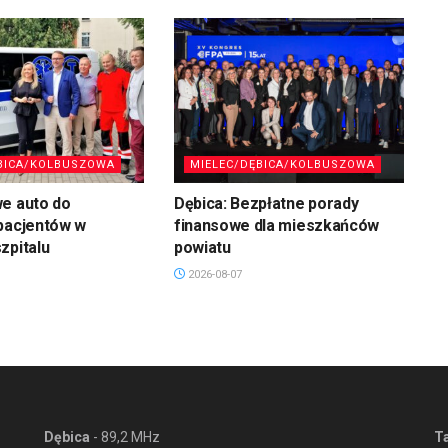
BICA/KOLBUSZOWA
MIELEC/DĘBICA/KOLBUSZOWA
we auto do
Dębica: Bezpłatne porady
pacjentów w
finansowe dla mieszkańców
zpitalu
powiatu
2026-08-07
Dębica
- 89,2 MHz
T