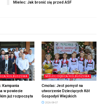
Mielec: Jak bronić się przed ASF
BICA/KOLBUSZOWA
MIELEC/DĘBICA/KOLBUSZOWA
: Kampania
Cmolas: Jest pomysł na
na w powiecie
utworzenie Dziecięcych Kół
kim już rozpoczęta
Gospodyń Wiejskich
2026-08-07