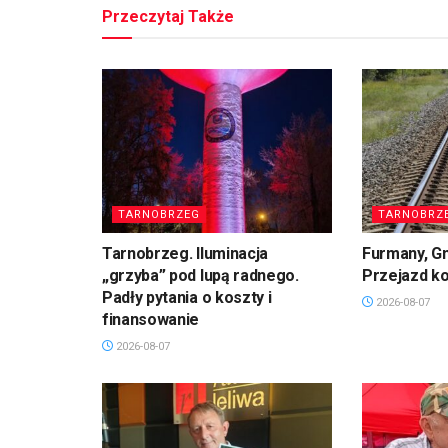
Przeczytaj Także
TARNOBRZEG
TARNOBRZ
Tarnobrzeg. Iluminacja
Furmany, G
„grzyba” pod lupą radnego.
Przejazd k
Padły pytania o koszty i
2026-08-07
finansowanie
2026-08-07