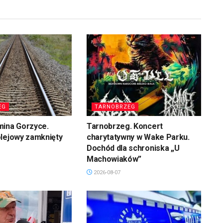
EG
TARNOBRZEG
mina Gorzyce.
Tarnobrzeg. Koncert
olejowy zamknięty
charytatywny w Wake Parku.
Dochód dla schroniska „U
Machowiaków”
2026-08-07