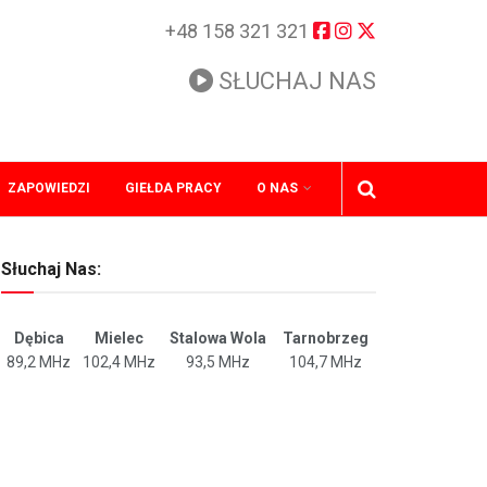
+48 158 321 321
SŁUCHAJ NAS
ZAPOWIEDZI
GIEŁDA PRACY
O NAS
Słuchaj Nas:
Dębica
Mielec
Stalowa Wola
Tarnobrzeg
89,2 MHz
102,4 MHz
93,5 MHz
104,7 MHz