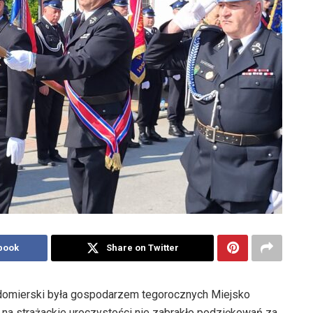
book
Share on Twitter
omierski była gospodarzem tegorocznych Miejsko
na strażackie uroczystości nie zabrakło podziękowań za