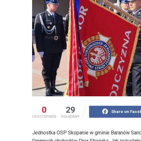
0
29
Share on Face
UDOSTĘPNIEŃ
OGLĄDANY
Jednostka OSP Skopanie w gminie Baranów Sand
Gminnych obchodów Dnia Strażaka. Jak przystało 