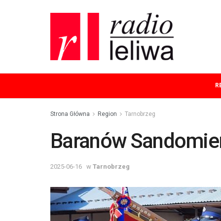
R
Strona Główna
Region
Tarnobrzeg
Baranów Sandomiers
2025-06-16
w
Tarnobrzeg