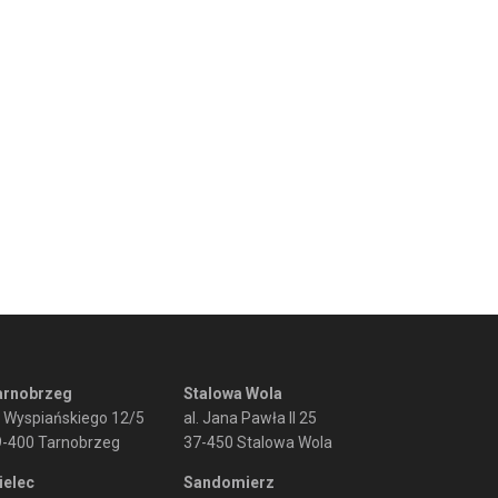
arnobrzeg
Stalowa Wola
. Wyspiańskiego 12/5
al. Jana Pawła II 25
9-400 Tarnobrzeg
37-450 Stalowa Wola
ielec
Sandomierz