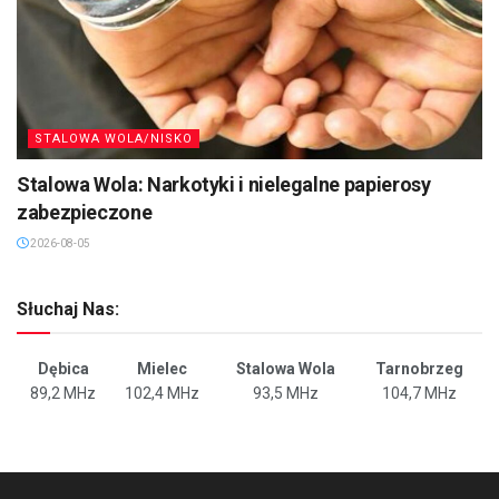
STALOWA WOLA/NISKO
Stalowa Wola: Narkotyki i nielegalne papierosy
zabezpieczone
2026-08-05
Słuchaj Nas:
Dębica
Mielec
Stalowa Wola
Tarnobrzeg
89,2 MHz
102,4 MHz
93,5 MHz
104,7 MHz