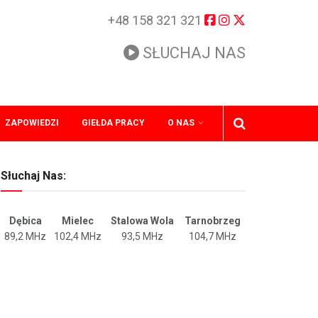
+48 158 321 321
SŁUCHAJ NAS
ZAPOWIEDZI
GIEŁDA PRACY
O NAS
Słuchaj Nas:
Dębica
Mielec
Stalowa Wola
Tarnobrzeg
89,2 MHz
102,4 MHz
93,5 MHz
104,7 MHz