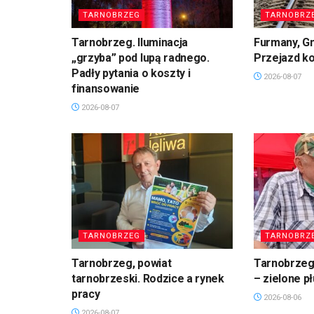
TARNOBRZEG
TARNOBRZ
Tarnobrzeg. Iluminacja
Furmany, G
„grzyba” pod lupą radnego.
Przejazd k
Padły pytania o koszty i
2026-08-07
finansowanie
2026-08-07
TARNOBRZEG
TARNOBRZ
Tarnobrzeg, powiat
Tarnobrzeg.
tarnobrzeski. Rodzice a rynek
– zielone p
pracy
2026-08-06
2026-08-07