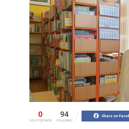
0
94
Share on Face
UDOSTĘPNIEŃ
OGLĄDANY