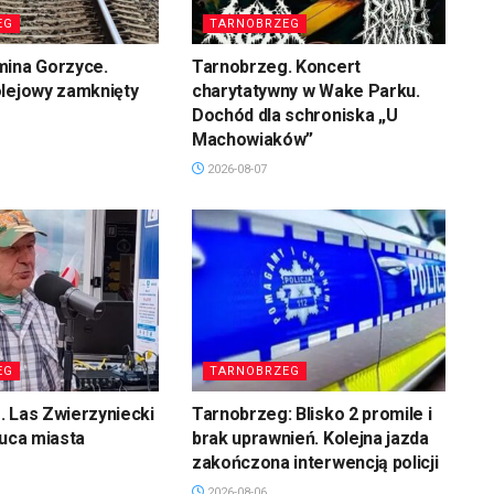
EG
TARNOBRZEG
mina Gorzyce.
Tarnobrzeg. Koncert
olejowy zamknięty
charytatywny w Wake Parku.
Dochód dla schroniska „U
Machowiaków”
2026-08-07
EG
TARNOBRZEG
 Las Zwierzyniecki
Tarnobrzeg: Blisko 2 promile i
łuca miasta
brak uprawnień. Kolejna jazda
zakończona interwencją policji
2026-08-06