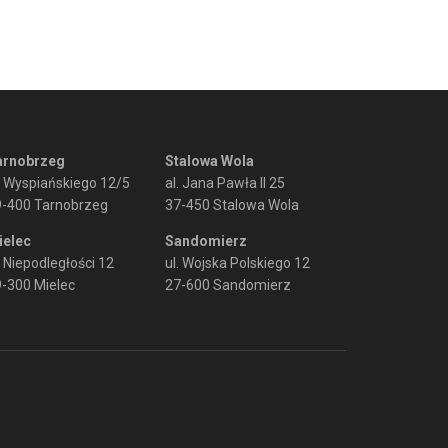
arnobrzeg
Stalowa Wola
. Wyspiańskiego 12/5
al. Jana Pawła II 25
9-400 Tarnobrzeg
37-450 Stalowa Wola
ielec
Sandomierz
. Niepodległości 12
ul. Wojska Polskiego 12
-300 Mielec
27-600 Sandomierz