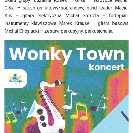
Skład grupy: Zuzanna Kosek – Giłka – skrzypce Michał
Giłka – saksofon altowy/sopranowy, band leader Maciej
Klik – gitara elektryczna Michał Greszta – fortepian,
instrumenty klawiszowe Marek Krause – gitara basowa
Michał Chojnacki – zestaw perkusyjny, perkusjonalia.