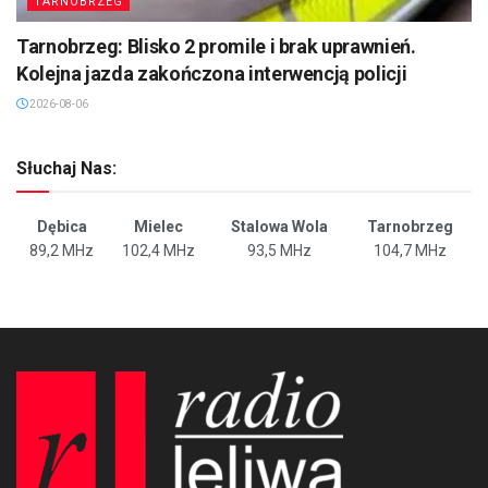
TARNOBRZEG
Tarnobrzeg: Blisko 2 promile i brak uprawnień.
Kolejna jazda zakończona interwencją policji
2026-08-06
Słuchaj Nas:
Dębica
Mielec
Stalowa Wola
Tarnobrzeg
89,2 MHz
102,4 MHz
93,5 MHz
104,7 MHz