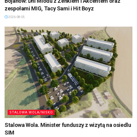
Bojanów: Dni Miodu z Zenkiem i Akcentem oraz
zespołami MIG, Tacy Sami i Hit Boyz
2026-08-05
STALOWA WOLA/NISKO
Stalowa Wola. Minister funduszy z wizytą na osiedlu
SIM