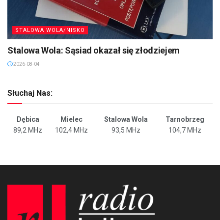
STALOWA WOLA/NISKO
Stalowa Wola: Sąsiad okazał się złodziejem
2026-08-04
Słuchaj Nas:
Dębica
Mielec
Stalowa Wola
Tarnobrzeg
89,2 MHz
102,4 MHz
93,5 MHz
104,7 MHz