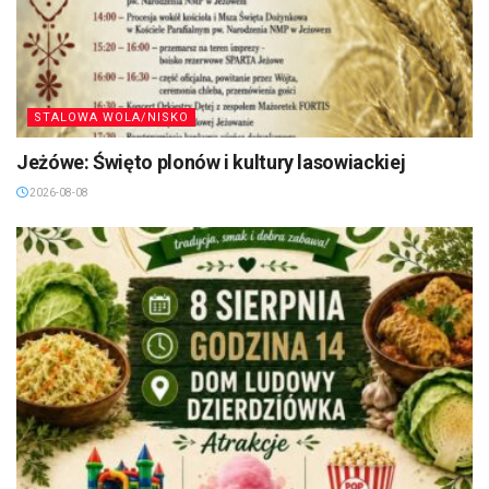
STALOWA WOLA/NISKO
Jeżówe: Święto plonów i kultury lasowiackiej
2026-08-08