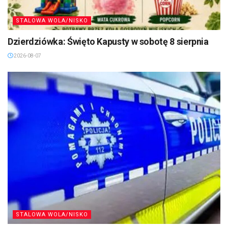
STALOWA WOLA/NISKO
Dzierdziówka: Święto Kapusty w sobotę 8 sierpnia
2026-08-07
STALOWA WOLA/NISKO