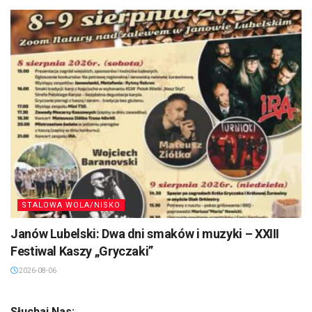
STALOWA WOLA/NISKO
Janów Lubelski: Dwa dni smaków i muzyki – XXIII
Festiwal Kaszy „Gryczaki”
2026-08-06
Słuchaj Nas: