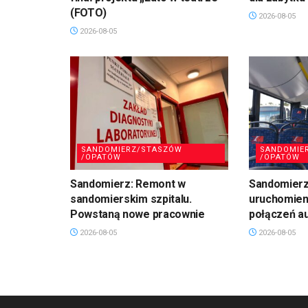
(FOTO)
2026-08-05
2026-08-05
SANDOMIERZ/STASZÓW
SANDOMIE
/OPATÓW
/OPATÓW
Sandomierz: Remont w
Sandomierz:
sandomierskim szpitalu.
uruchomien
Powstaną nowe pracownie
połączeń a
2026-08-05
2026-08-05