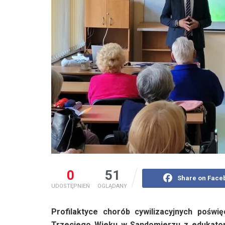
0
51
Share on Face
UDOSTĘPNIEŃ
OGLĄDANY
Profilaktyce chorób cywilizacyjnych poświ
Trzeciego Wieku w Sandomierzu z edukatork