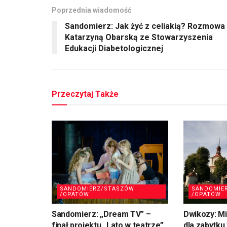
Poprzednia wiadomość
Sandomierz: Jak żyć z celiakią? Rozmowa
Katarzyną Obarską ze Stowarzyszenia
Edukacji Diabetologicznej
Przeczytaj Także
SANDOMIERZ/STASZÓW
SANDOMIE
/OPATÓW
/OPATÓW
Sandomierz: „Dream TV” –
Dwikozy: M
finał projektu „Lato w teatrze”
dla zabytku