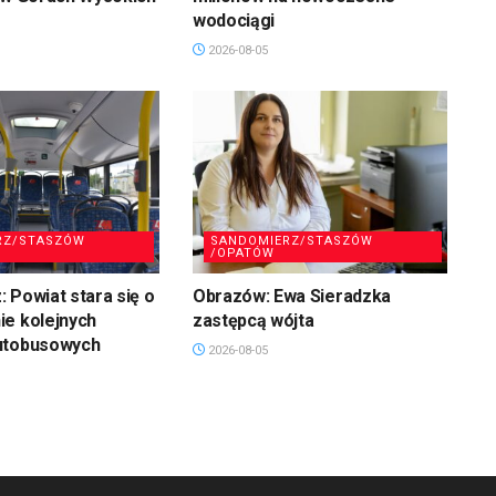
wodociągi
2026-08-05
RZ/STASZÓW
SANDOMIERZ/STASZÓW
/OPATÓW
 Powiat stara się o
Obrazów: Ewa Sieradzka
ie kolejnych
zastępcą wójta
utobusowych
2026-08-05