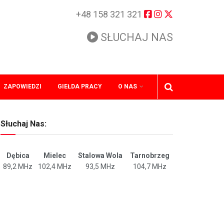
+48 158 321 321
SŁUCHAJ NAS
ZAPOWIEDZI
GIEŁDA PRACY
O NAS
Słuchaj Nas:
Dębica
Mielec
Stalowa Wola
Tarnobrzeg
89,2 MHz
102,4 MHz
93,5 MHz
104,7 MHz