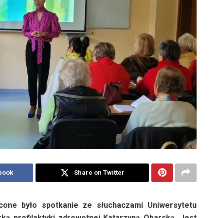
book
Share on Twitter
ęcone było spotkanie ze słuchaczami Uniwersytetu
ą profilaktyki zdrowotnej Katarzyną Obarską. Jest