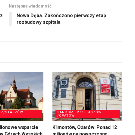
Następna wiadomość
 z
Nowa Dęba. Zakończono pierwszy etap
rozbudowy szpitala
RZ/STASZÓW
SANDOMIERZ/STASZÓW
/OPATÓW
ilionowe wsparcie
Klimontów, Ożarów: Ponad 12
 w Górach Wysokich
milionów na nowoczesne