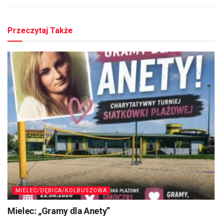
Przeczytaj Także
MIELEC/DĘBICA/KOLBUSZOWA
Mielec: „Gramy dla Anety”