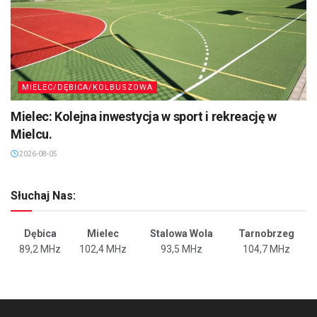
MIELEC/DĘBICA/KOLBUSZOWA
Mielec: Kolejna inwestycja w sport i rekreację w
Mielcu.
2026-08-05
Słuchaj Nas:
Dębica
Mielec
Stalowa Wola
Tarnobrzeg
89,2 MHz
102,4 MHz
93,5 MHz
104,7 MHz