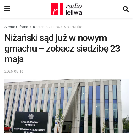
Strona Główna
Region
Stalowa Wola/Nisko
Niżański sąd już w nowym
gmachu – zobacz siedzibę 23
maja
2025-05-16