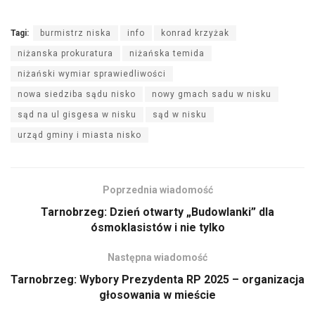
Tagi:
burmistrz niska
info
konrad krzyżak
niżanska prokuratura
niżańska temida
niżański wymiar sprawiedliwości
nowa siedziba sądu nisko
nowy gmach sadu w nisku
sąd na ul gisgesa w nisku
sąd w nisku
urząd gminy i miasta nisko
Poprzednia wiadomość
Tarnobrzeg: Dzień otwarty „Budowlanki” dla
ósmoklasistów i nie tylko
Następna wiadomość
Tarnobrzeg: Wybory Prezydenta RP 2025 – organizacja
głosowania w mieście