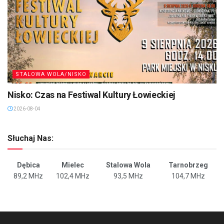
STALOWA WOLA/NISKO
Nisko: Czas na Festiwal Kultury Łowieckiej
2026-08-04
Słuchaj Nas:
Dębica
Mielec
Stalowa Wola
Tarnobrzeg
89,2 MHz
102,4 MHz
93,5 MHz
104,7 MHz