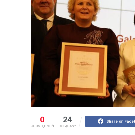
0
24
Share on Face
UDOSTĘPNIEŃ
OGLĄDANY