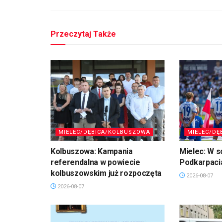
Przeczytaj Także
MIELEC/DĘBICA/KOLBUSZOWA
MIELEC/DĘ
Kolbuszowa: Kampania
Mielec: W s
referendalna w powiecie
Podkarpaci
kolbuszowskim już rozpoczęta
2026-08-07
2026-08-07