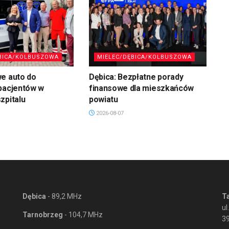
BICA/KOLBUSZOWA
MIELEC/DĘBICA/KOLBUSZOWA
we auto do
Dębica: Bezpłatne porady
pacjentów w
finansowe dla mieszkańców
zpitalu
powiatu
2026-08-07
Dębica
- 89,2 MHz
T
ul
Tarnobrzeg
- 104,7 MHz
3