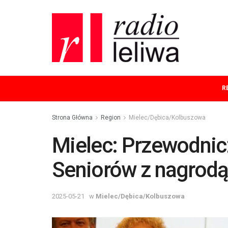
R
Strona Główna
Region
Mielec/Dębica/Kolbuszowa
Mielec: Przewodnic
Seniorów z nagrod
2025-05-21
w
Mielec/Dębica/Kolbuszowa