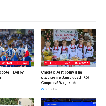
BICA/KOLBUSZOWA
MIELEC/DĘBICA/KOLBUSZOWA
obotę – Derby
Cmolas: Jest pomysł na
a
utworzenie Dziecięcych Kół
Gospodyń Wiejskich
2026-08-07