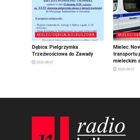
MIELEC/DĘBICA/KOLBUSZOWA
MIELEC/DĘ
Dębica: Pielgrzymka
Mielec: No
Trzeźwościowa do Zawady
transportu 
mieleckim s
2026-08-07
2026-08-07