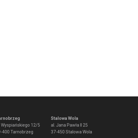
arnobrzeg
Stalowa Wola
. Wyspiańskiego 12/5
al. Jana Pawła II 25
9-400 Tarnobrzeg
37-450 Stalowa Wola