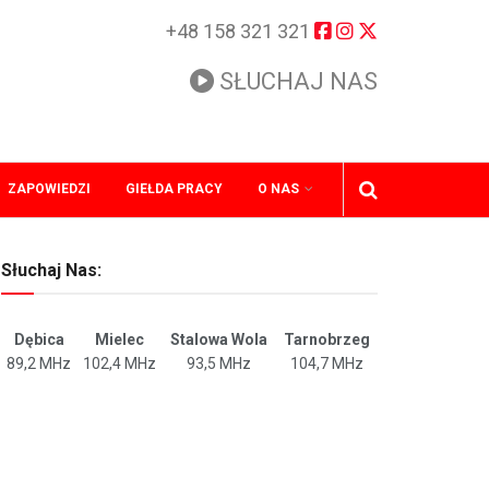
+48 158 321 321
SŁUCHAJ NAS
ZAPOWIEDZI
GIEŁDA PRACY
O NAS
Słuchaj Nas:
Dębica
Mielec
Stalowa Wola
Tarnobrzeg
89,2 MHz
102,4 MHz
93,5 MHz
104,7 MHz