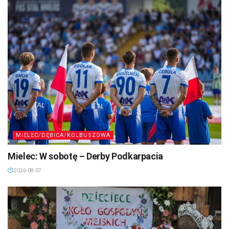
MIELEC/DĘBICA/KOLBUSZOWA
Mielec: W sobotę – Derby Podkarpacia
2026-08-07