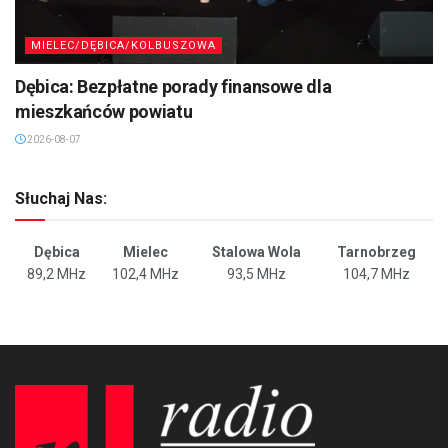
MIELEC/DĘBICA/KOLBUSZOWA
Dębica: Bezpłatne porady finansowe dla
mieszkańców powiatu
2026-08-07
Słuchaj Nas:
Dębica
Mielec
Stalowa Wola
Tarnobrzeg
89,2 MHz
102,4 MHz
93,5 MHz
104,7 MHz