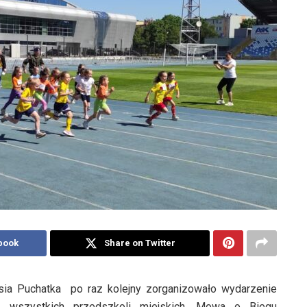
book
Share on Twitter
sia Puchatka po raz kolejny zorganizowało wydarzenie
z wszystkich przedszkoli miejskich. Mowa o Biegu