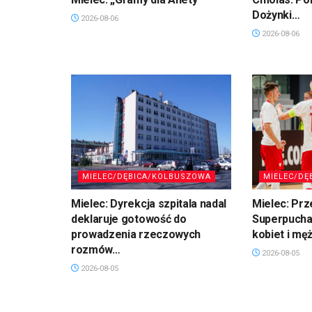
Dożynki…
2026-08-06
2026-08-06
MIELEC/DĘBICA/KOLBUSZOWA
MIELEC/DĘ
Mielec: Dyrekcja szpitala nadal
Mielec: Prz
deklaruje gotowość do
Superpuchar
prowadzenia rzeczowych
kobiet i mę
rozmów…
2026-08-05
2026-08-05