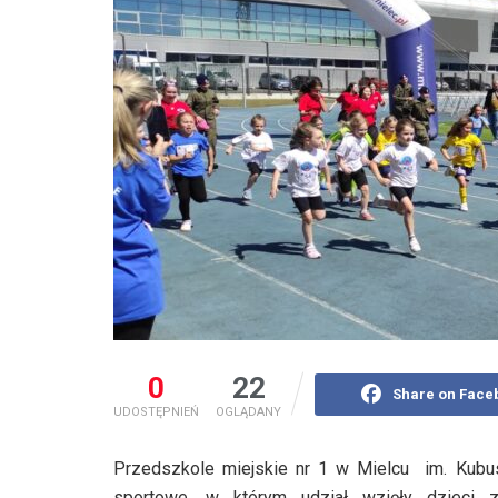
0
22
Share on Face
UDOSTĘPNIEŃ
OGLĄDANY
Przedszkole miejskie nr 1 w Mielcu im. Kubu
sportowe, w którym udział wzięły dzieci 