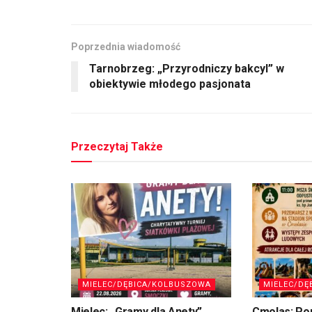
Poprzednia wiadomość
Tarnobrzeg: „Przyrodniczy bakcyl” w
obiektywie młodego pasjonata
Przeczytaj Także
MIELEC/DĘBICA/KOLBUSZOWA
MIELEC/DĘ
Mielec: „Gramy dla Anety”
Cmolas: Po