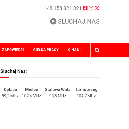
+48 158 321 321
SŁUCHAJ NAS
ZAPOWIEDZI
GIEŁDA PRACY
O NAS
Słuchaj Nas:
Dębica
Mielec
Stalowa Wola
Tarnobrzeg
89,2 MHz
102,4 MHz
93,5 MHz
104,7 MHz