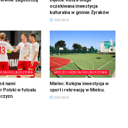
oczekiwana inwestycja
kulturalna w gminie Żyraków
2026-08-05
BICA/KOLBUSZOWA
MIELEC/DĘBICA/KOLBUSZOWA
ed nami
Mielec: Kolejna inwestycja w
 Polski w futsalu
sport i rekreację w Mielcu.
żczyzn.
2026-08-05