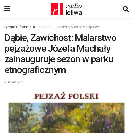
Strona Główna
Region
Sandomierz/Staszów /Opatów
Dąbie, Zawichost: Malarstwo
pejzażowe Józefa Machały
zainauguruje sezon w parku
etnograficznym
2025-05-23