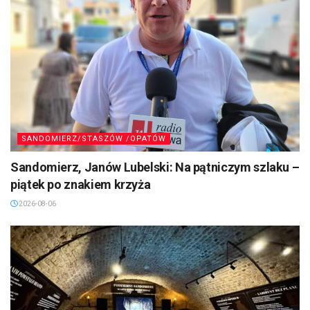
SANDOMIERZ/STASZÓW /OPATÓW
Sandomierz, Janów Lubelski: Na pątniczym szlaku –
piątek po znakiem krzyża
2026-08-06