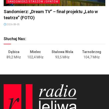
SANDOMIERZ/STASZÓW /OPATÓW
Sandomierz: „Dream TV” – finał projektu „Lato w
teatrze” (FOTO)
2026-08-05
Słuchaj Nas:
Dębica
Mielec
Stalowa Wola
Tarnobrzeg
89,2 MHz
102,4 MHz
93,5 MHz
104,7 MHz