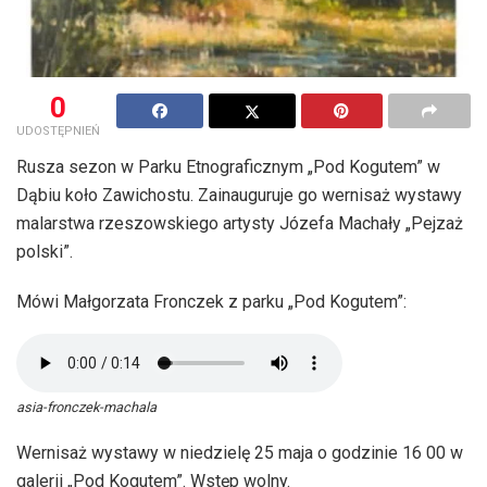
0
UDOSTĘPNIEŃ
Rusza sezon w Parku Etnograficznym „Pod Kogutem” w
Dąbiu koło Zawichostu. Zainauguruje go wernisaż wystawy
malarstwa rzeszowskiego artysty Józefa Machały „Pejzaż
polski”.
Mówi Małgorzata Fronczek z parku „Pod Kogutem”:
asia-fronczek-machala
Wernisaż wystawy w niedzielę 25 maja o godzinie 16 00 w
galerii „Pod Kogutem”. Wstęp wolny.