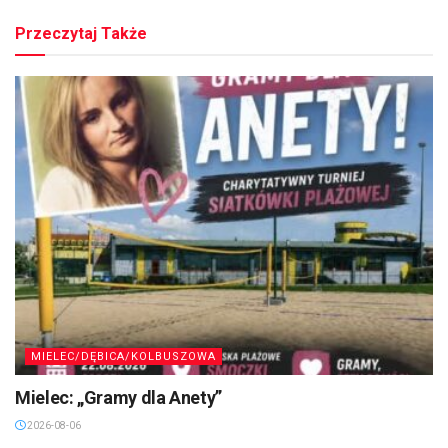
Przeczytaj Także
MIELEC/DĘBICA/KOLBUSZOWA
Mielec: „Gramy dla Anety”
2026-08-06