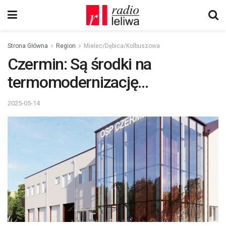
Strona Główna
Region
Mielec/Dębica/Kolbuszowa
Czermin: Są środki na
termomodernizację…
2025-05-14