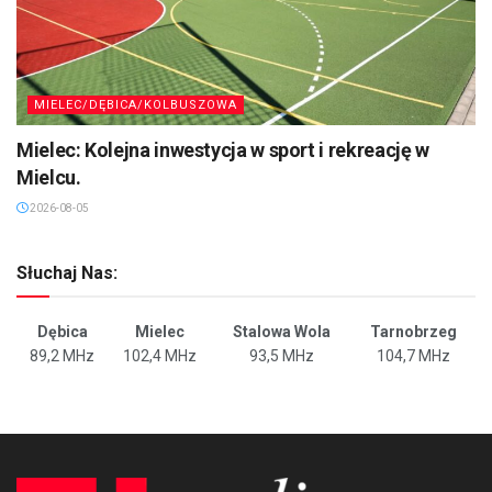
MIELEC/DĘBICA/KOLBUSZOWA
Mielec: Kolejna inwestycja w sport i rekreację w
Mielcu.
2026-08-05
Słuchaj Nas:
Dębica
Mielec
Stalowa Wola
Tarnobrzeg
89,2 MHz
102,4 MHz
93,5 MHz
104,7 MHz