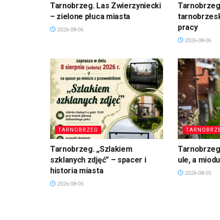
Tarnobrzeg. Las Zwierzyniecki
Tarnobrzeg
– zielone płuca miasta
tarnobrzesk
pracy
2026-08-06
2026-08-06
TARNOBRZEG
TARNOBRZ
Tarnobrzeg. „Szlakiem
Tarnobrzeg
szklanych zdjęć” – spacer i
ule, a miod
historia miasta
2026-08-05
2026-08-05