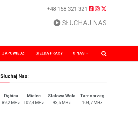
+48 158 321 321
SŁUCHAJ NAS
ZAPOWIEDZI
GIEŁDA PRACY
O NAS
Słuchaj Nas:
Dębica
Mielec
Stalowa Wola
Tarnobrzeg
89,2 MHz
102,4 MHz
93,5 MHz
104,7 MHz