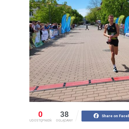
0
38
Share on Face
UDOSTĘPNIEŃ
OGLĄDANY