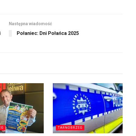
Następna wiadomość
i
Połaniec: Dni Połańca 2025
EG
TARNOBRZEG