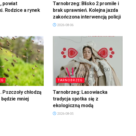
, powiat
Tarnobrzeg: Blisko 2 promile i
i. Rodzice a rynek
brak uprawnień. Kolejna jazda
zakończona interwencją policji
2026-08-06
EG
TARNOBRZEG
. Pszczoły chłodzą
Tarnobrzeg: Lasowiacka
u będzie mniej
tradycja spotka się z
ekologiczną modą
2026-08-05