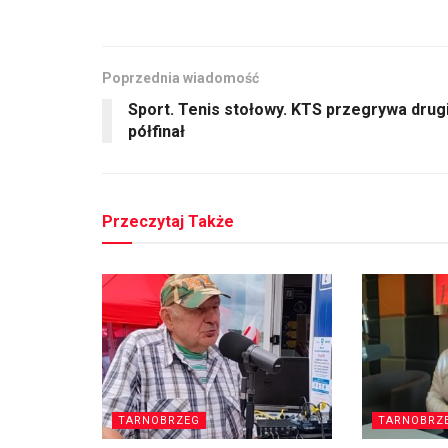
Poprzednia wiadomość
Sport. Tenis stołowy. KTS przegrywa drug
półfinał
Przeczytaj Także
TARNOBRZEG
TARNOBRZ