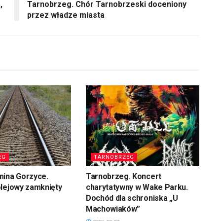
,
Tarnobrzeg. Chór Tarnobrzeski doceniony
przez władze miasta
EG
TARNOBRZEG
mina Gorzyce.
Tarnobrzeg. Koncert
olejowy zamknięty
charytatywny w Wake Parku.
Dochód dla schroniska „U
Machowiaków”