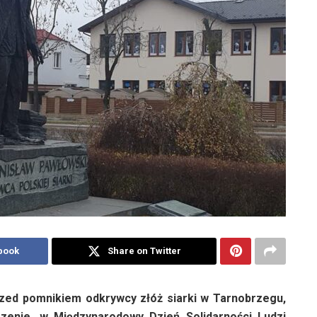
book
Share on Twitter
zed pomnikiem odkrywcy złóż siarki w Tarnobrzegu,
zenie, w Międzynarodowy Dzień Solidarności Ludzi