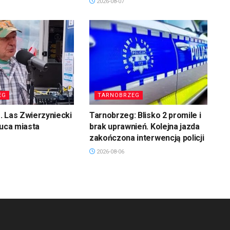
2026-08-07
EG
TARNOBRZEG
 Las Zwierzyniecki
Tarnobrzeg: Blisko 2 promile i
łuca miasta
brak uprawnień. Kolejna jazda
zakończona interwencją policji
2026-08-06