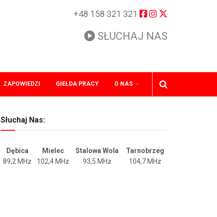
+48 158 321 321
SŁUCHAJ NAS
ZAPOWIEDZI
GIEŁDA PRACY
O NAS
Słuchaj Nas:
Dębica
Mielec
Stalowa Wola
Tarnobrzeg
89,2 MHz
102,4 MHz
93,5 MHz
104,7 MHz