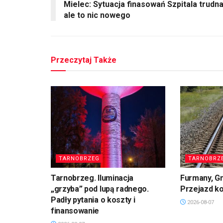
Mielec: Sytuacja finasowań Szpitala trudna
ale to nic nowego
Przeczytaj Także
TARNOBRZEG
TARNOBRZ
Tarnobrzeg. Iluminacja
Furmany, G
„grzyba” pod lupą radnego.
Przejazd k
Padły pytania o koszty i
2026-08-07
finansowanie