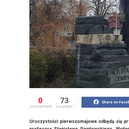
0
73
Share on Face
UDOSTĘPNIEŃ
OGLĄDANY
Uroczystości pierwszomajowe odbędą się pr
profesora Stanisława Pawłowskiego. Wydar