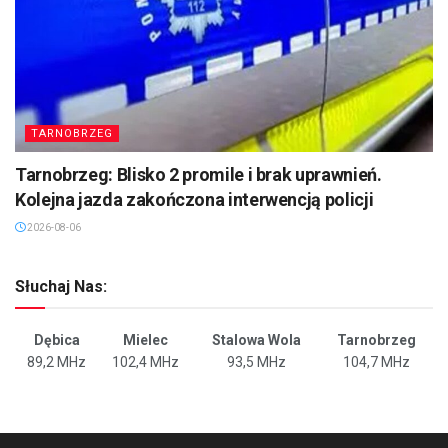
TARNOBRZEG
Tarnobrzeg: Blisko 2 promile i brak uprawnień.
Kolejna jazda zakończona interwencją policji
2026-08-06
Słuchaj Nas:
Dębica
Mielec
Stalowa Wola
Tarnobrzeg
89,2 MHz
102,4 MHz
93,5 MHz
104,7 MHz