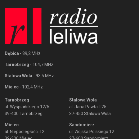
Dębica
- 89,2 MHz
Tarnobrzeg
- 104,7 MHz
Stalowa Wola
- 93,5 MHz
Mielec
- 102,4 MHz
Tarnobrzeg
Stalowa Wola
ul. Wyspiańskiego 12/5
al. Jana Pawła II 25
39-400 Tarnobrzeg
37-450 Stalowa Wola
Mielec
Sandomierz
al. Niepodległości 12
ul. Wojska Polskiego 12
39-300 Mielec
27-600 Sandomierz