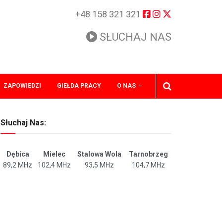
+48 158 321 321
SŁUCHAJ NAS
ZAPOWIEDZI
GIEŁDA PRACY
O NAS
Słuchaj Nas:
Dębica
Mielec
Stalowa Wola
Tarnobrzeg
89,2 MHz
102,4 MHz
93,5 MHz
104,7 MHz