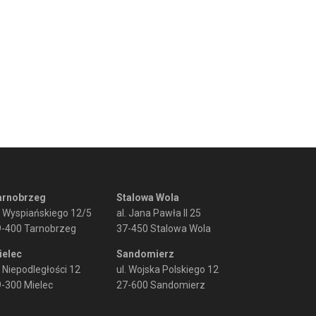
arnobrzeg
Stalowa Wola
. Wyspiańskiego 12/5
al. Jana Pawła II 25
9-400 Tarnobrzeg
37-450 Stalowa Wola
ielec
Sandomierz
. Niepodległości 12
ul. Wojska Polskiego 12
-300 Mielec
27-600 Sandomierz