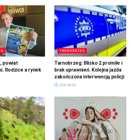
EG
TARNOBRZEG
, powiat
Tarnobrzeg: Blisko 2 promile i
i. Rodzice a rynek
brak uprawnień. Kolejna jazda
zakończona interwencją policji
2026-08-06