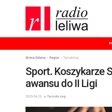
R
Strona Główna
Region
Tarnobrzeg
Sport. Koszykarze S
awansu do II Ligi
2025-04-25
w
Tarnobrzeg