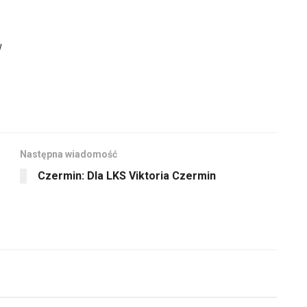
w
Następna wiadomość
Czermin: Dla LKS Viktoria Czermin