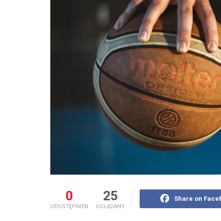
0
25
Share on Face
UDOSTĘPNIEŃ
OGLĄDANY