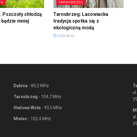
EG
TARNOBRZEG
. Pszczoły chłodzą
Tarnobrzeg: Lasowiacka
u będzie mniej
tradycja spotka się z
ekologiczną modą
2026-08-05
Dębica
- 89,2 MHz
T
ul
Tarnobrzeg
- 104,7 MHz
3
Stalowa Wola
- 93,5 MHz
M
al
Mielec
- 102,4 MHz
39