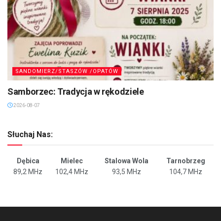
SANDOMIERZ/STASZÓW /OPATÓW
Samborzec: Tradycja w rękodziele
2026-08-07
Słuchaj Nas:
Dębica
Mielec
Stalowa Wola
Tarnobrzeg
89,2 MHz
102,4 MHz
93,5 MHz
104,7 MHz