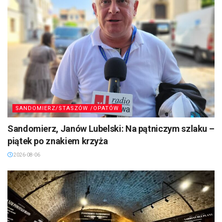
SANDOMIERZ/STASZÓW /OPATÓW
Sandomierz, Janów Lubelski: Na pątniczym szlaku –
piątek po znakiem krzyża
2026-08-06