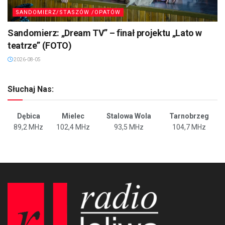
SANDOMIERZ/STASZÓW /OPATÓW
Sandomierz: „Dream TV” – finał projektu „Lato w
teatrze” (FOTO)
2026-08-05
Słuchaj Nas:
Dębica
Mielec
Stalowa Wola
Tarnobrzeg
89,2 MHz
102,4 MHz
93,5 MHz
104,7 MHz