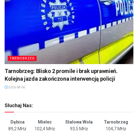
TARNOBRZEG
Tarnobrzeg: Blisko 2 promile i brak uprawnień.
Kolejna jazda zakończona interwencją policji
2026-08-06
Słuchaj Nas:
Dębica
Mielec
Stalowa Wola
Tarnobrzeg
89,2 MHz
102,4 MHz
93,5 MHz
104,7 MHz