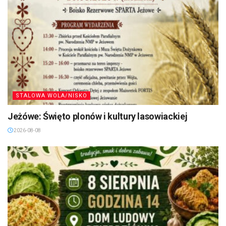
STALOWA WOLA/NISKO
Jeżówe: Święto plonów i kultury lasowiackiej
2026-08-08