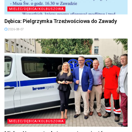
MIELEC/DĘBICA/KOLBUSZOWA
Dębica: Pielgrzymka Trzeźwościowa do Zawady
2026-08-07
MIELEC/DĘBICA/KOLBUSZOWA