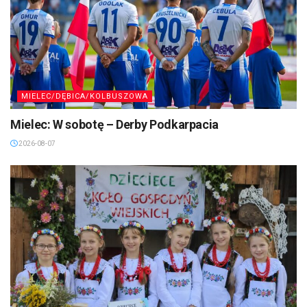
MIELEC/DĘBICA/KOLBUSZOWA
Mielec: W sobotę – Derby Podkarpacia
2026-08-07