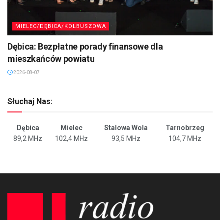
MIELEC/DĘBICA/KOLBUSZOWA
Dębica: Bezpłatne porady finansowe dla
mieszkańców powiatu
2026-08-07
Słuchaj Nas:
Dębica
Mielec
Stalowa Wola
Tarnobrzeg
89,2 MHz
102,4 MHz
93,5 MHz
104,7 MHz