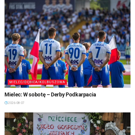
MIELEC/DĘBICA/KOLBUSZOWA
Mielec: W sobotę – Derby Podkarpacia
2026-08-07