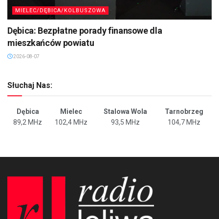
MIELEC/DĘBICA/KOLBUSZOWA
Dębica: Bezpłatne porady finansowe dla
mieszkańców powiatu
2026-08-07
Słuchaj Nas:
Dębica
Mielec
Stalowa Wola
Tarnobrzeg
89,2 MHz
102,4 MHz
93,5 MHz
104,7 MHz