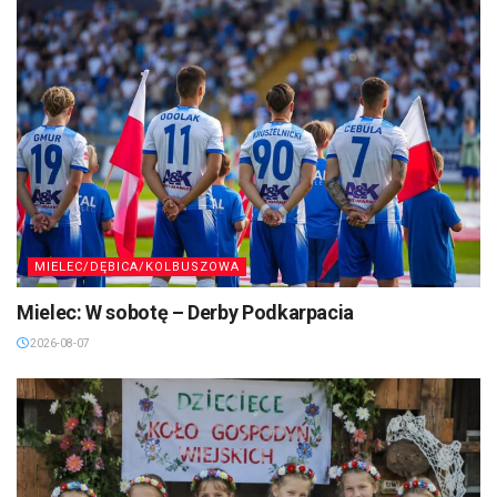
MIELEC/DĘBICA/KOLBUSZOWA
Mielec: W sobotę – Derby Podkarpacia
2026-08-07