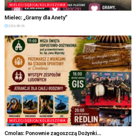
MIELEC/DĘBICA/KOLBUSZOWA
Mielec: „Gramy dla Anety”
2026-08-06
MIELEC/DĘBICA/KOLBUSZOWA
Cmolas: Ponownie zagoszczą Dożynki…