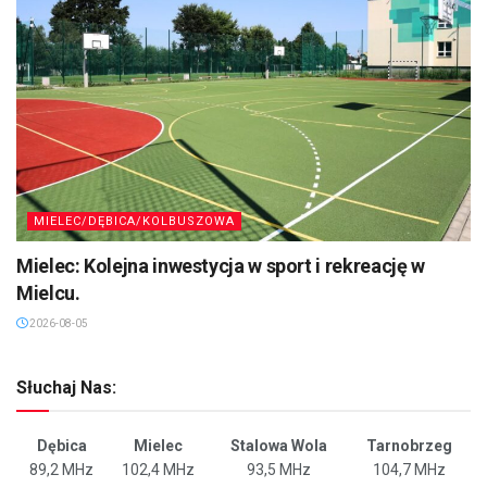
MIELEC/DĘBICA/KOLBUSZOWA
Mielec: Kolejna inwestycja w sport i rekreację w
Mielcu.
2026-08-05
Słuchaj Nas:
Dębica
Mielec
Stalowa Wola
Tarnobrzeg
89,2 MHz
102,4 MHz
93,5 MHz
104,7 MHz