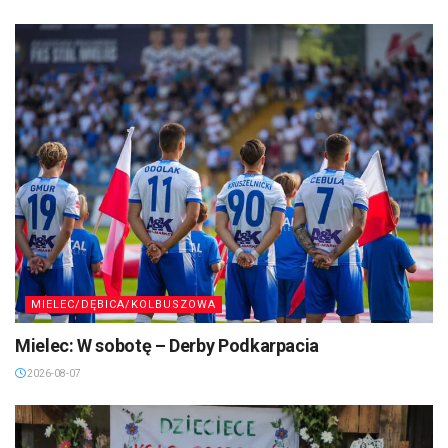
MIELEC/DĘBICA/KOLBUSZOWA
Mielec: W sobotę – Derby Podkarpacia
2026-08-07