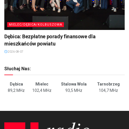
MIELEC/DĘBICA/KOLBUSZOWA
Dębica: Bezpłatne porady finansowe dla
mieszkańców powiatu
2026-08-07
Słuchaj Nas:
Dębica
Mielec
Stalowa Wola
Tarnobrzeg
89,2 MHz
102,4 MHz
93,5 MHz
104,7 MHz